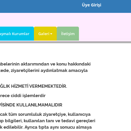
Üye Girişi
aşmalı Kurumlar
Galeri
İletişim
rübelerinin aktarımından ve konu hakkındaki
itede, ziyaretçilerini aydınlatmak amacıyla
AĞLIK HİZMETİ VERMEMEKTEDİR.
rece ciddi işlemlerdir
AVİSİNDE KULLANILMAMALIDIR
cak tüm sorumluluk ziyaretçiye, kullanıcıya
Tıp bilgileri, kullanılan tanı ve tedavi gereçleri
k edilebilir. Ayrıca tıpta aynı sonucu almaya