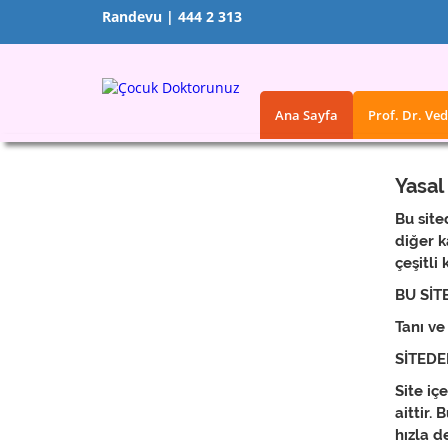
Randevu | 444 2 313
Ana Sayfa
Prof. Dr. Ve
Yasal
Yasal Uyarı
Bu site
diğer k
çeşitli
BU SİT
Tanı ve
SİTEDE
Site iç
aittir. 
hızla d