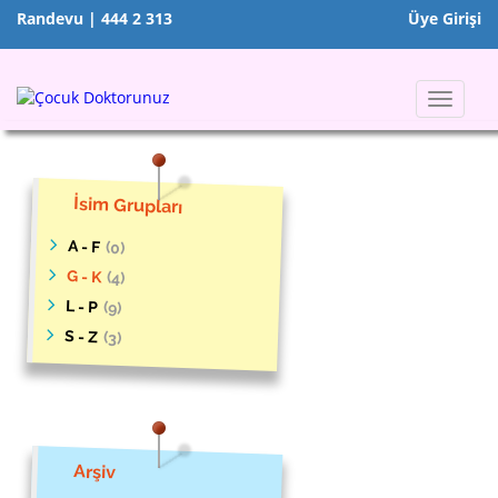
Randevu | 444 2 313
Üye Girişi
Toggle
navigat
İsim Grupları
A - F
(0)
G - K
(4)
L - P
(9)
S - Z
(3)
Arşiv