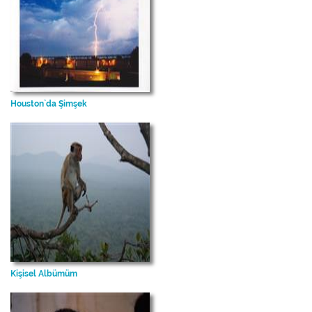
Houston`da Şimşek
Kişisel Albümüm