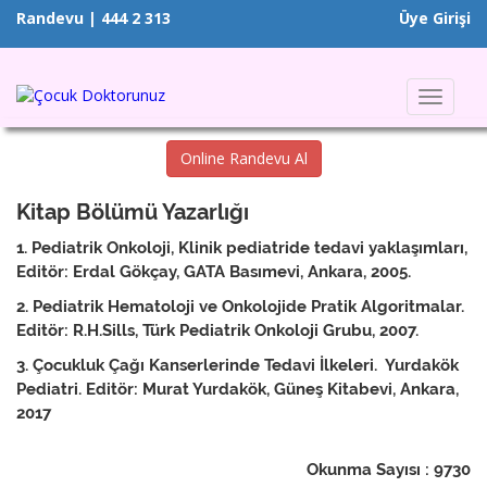
Randevu | 444 2 313
Üye Girişi
Toggle
navigat
Online Randevu Al
Kitap Bölümü Yazarlığı
1. Pediatrik Onkoloji, Klinik pediatride tedavi yaklaşımları,
Editör: Erdal Gökçay, GATA Basımevi, Ankara, 2005.
2. Pediatrik Hematoloji ve Onkolojide Pratik Algoritmalar.
Editör: R.H.Sills, Türk Pediatrik Onkoloji Grubu, 2007.
3. Çocukluk Çağı Kanserlerinde Tedavi İlkeleri. Yurdakök
Pediatri. Editör: Murat Yurdakök, Güneş Kitabevi, Ankara,
2017
Okunma Sayısı : 9730